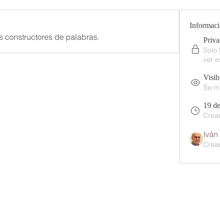
Informac
s constructores de palabras.
Priv
Solo
ver e
Visib
Se mu
19 de
Crea
Iván
Crea