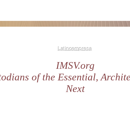
Latinoempresa
IMSV.org
odians of the Essential, Archite
Next
LatinoEmpresa es una iniciativa no comercial d
emprendedores de The Integral Management Soc
de frontera dedicada a sistemas complejos, co