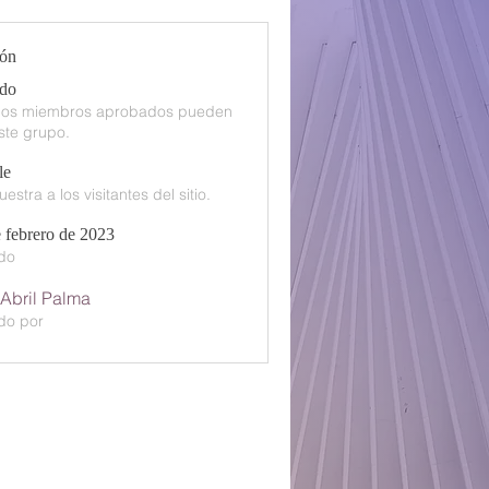
ión
ado
 los miembros aprobados pueden
ste grupo.
le
estra a los visitantes del sitio.
 febrero de 2023
do
 Abril Palma
do por