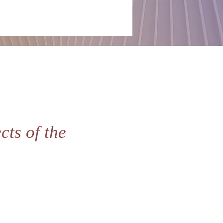
cts of the
e medio digital y comunidad de 
iety — IMSV.org, una institución suiza 
munidades de práctica, continuidad 