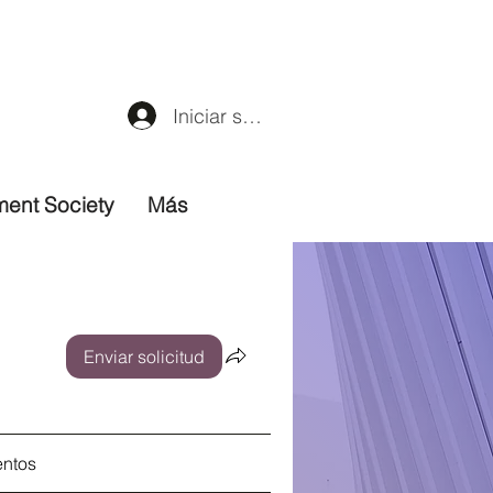
Iniciar sesión
ment Society
Más
Enviar solicitud
entos