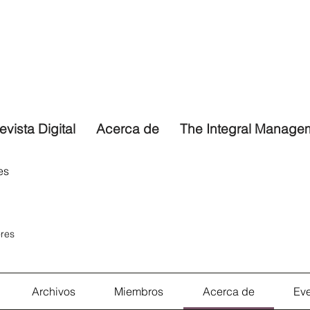
evista Digital
Acerca de
The Integral Manage
es
res
Archivos
Miembros
Acerca de
Ev